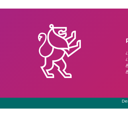
¿
¿
A
A
De