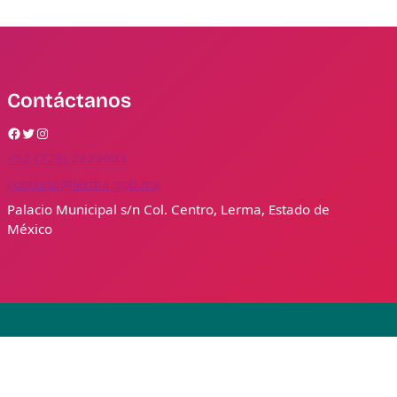
Contáctanos
Facebook
Twitter
Instagram
+52 (728) 2829903
contacto@lerma.gob.mx
Palacio Municipal s/n Col. Centro, Lerma, Estado de
México